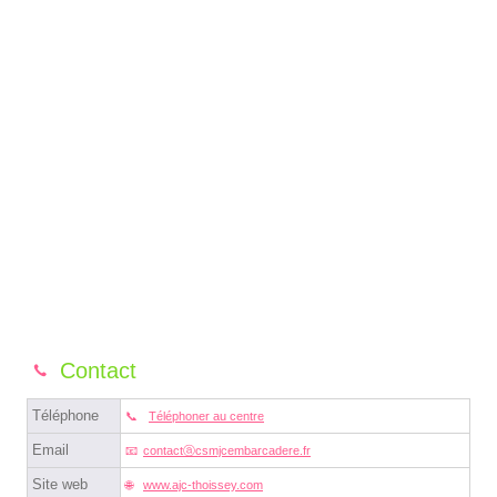
Contact
Téléphone
Téléphoner au centre
Email
contactⓐcsmjcembarcadere.fr
Site web
www.ajc-thoissey.com