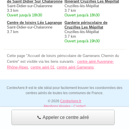
de Saint Didier Sur Chalaronne
Itinérant Cruzilles Les Mepillat
Saint-Didier-sur-Chalaronne
Cruzilles-lès-Mépillat
3.3 km
3.7 km
Ouvert jusqu'à 18h30
Ouvert jusqu'à 18h30
Centre de loisirs Léo Lagrange
Garderie périscolaire de
Saint-Didier-sur-Chalaronne
Cruzilles Les Mépillat
3.7 km
Cruzilles-lès-Mépillat
3.7 km
Ouvert jusqu'à 19h30
Cette page "Accueil de loisirs périscolaire de Garnerans Chemin du
Centre" est visible via les liens suivants :
centre aéré Auvergne-
Rhône-Alpes
,
centre aéré 01
,
centre aéré Garnerans
.
CentreAere.fr est le site idéal pour facilement trouver les coordonnées des
centres aérés de toutes les communes de France.
© 2026
CentreAere.fr
Mentions légales
-
Contact
📞 Appeler ce centre aéré