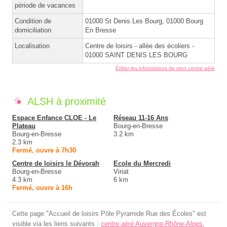
période de vacances
Condition de
01000 St Denis Les Bourg, 01000 Bourg
domiciliation
En Bresse
Localisation
Centre de loisirs - allée des écoliers -
01000 SAINT DENIS LES BOURG
Éditer les informations de mon centre aéré
ALSH à proximité
Espace Enfance CLOE - Le
Réseau 11-16 Ans
Plateau
Bourg-en-Bresse
Bourg-en-Bresse
3.2 km
2.3 km
Fermé, ouvre à 7h30
Centre de loisirs le Dévorah
Ecole du Mercredi
Bourg-en-Bresse
Viriat
4.3 km
6 km
Fermé, ouvre à 16h
Cette page "Accueil de loisirs Pôle Pyramide Rue des Écoles" est
visible via les liens suivants :
centre aéré Auvergne-Rhône-Alpes
,