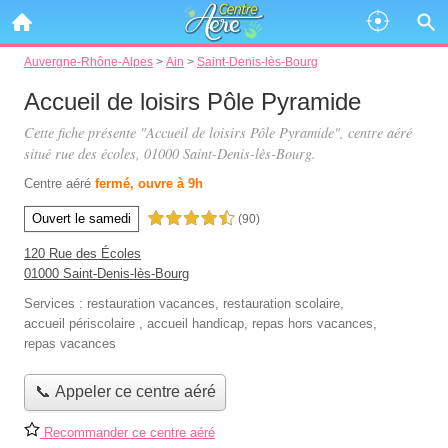
Auvergne-Rhône-Alpes
>
Ain
>
Saint-Denis-lès-Bourg
Accueil de loisirs Pôle Pyramide
Cette fiche présente "Accueil de loisirs Pôle Pyramide", centre aéré
situé
rue des écoles
, 01000 Saint-Denis-lès-Bourg.
Centre aéré
fermé, ouvre à 9h
Ouvert le samedi
4,5 étoiles sur 5
(90)
120 Rue des Écoles
01000 Saint-Denis-lès-Bourg
Services :
restauration vacances
,
restauration scolaire
,
accueil périscolaire
,
accueil handicap
,
repas hors vacances
,
repas vacances
📞 Appeler ce centre aéré
Recommander ce centre aéré