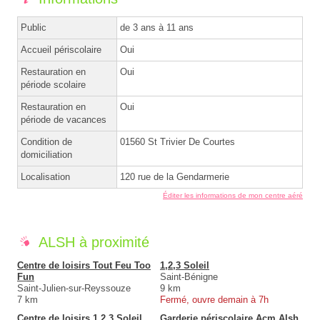
Public
de 3 ans à 11 ans
Accueil périscolaire
Oui
Restauration en
Oui
période scolaire
Restauration en
Oui
période de vacances
Condition de
01560 St Trivier De Courtes
domiciliation
Localisation
120 rue de la Gendarmerie
Éditer les informations de mon centre aéré
ALSH à proximité
Centre de loisirs Tout Feu Too
1,2,3 Soleil
Fun
Saint-Bénigne
Saint-Julien-sur-Reyssouze
9 km
7 km
Fermé, ouvre demain à 7h
Centre de loisirs 1,2,3 Soleil
Garderie périscolaire Acm Alsh