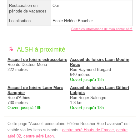
Restauration en
Oui
période de vacances
Localisation
Ecole Hélène Boucher
Éditer les informations de mon centre aéré
ALSH à proximité
Accueil de loisirs extrascolaire
Accueil de loisirs Laon Moulin
Rue du Docteur Menu
Roux
222 mètres
Rue Raymond Burgard
640 mètres
Ouvert jusqu'à 18h
Accueil de loisirs Laon Marc
Accueil de loisirs Laon Gilbert
Sangnier
Lobjois
Rue d'Athies
Rue Roger Salengro
730 mètres
1.3 km
Ouvert jusqu'à 18h
Ouvert jusqu'à 18h
Cette page "Accueil périscolaire Hélène Boucher Rue Lavoisier" est
visible via les liens suivants :
centre aéré Hauts-de-France
,
centre
aéré 02
,
centre aéré Laon
.