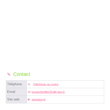
Contact
Téléphone
Téléphoner au centre
Email
espacefamillesⓐville-laon.fr
Site web
www.laon.fr