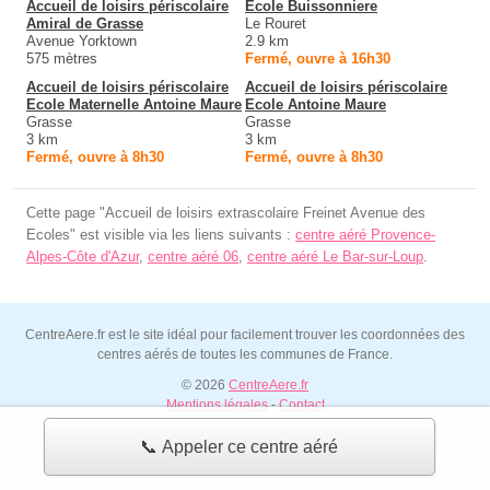
Accueil de loisirs périscolaire
Ecole Buissonniere
Amiral de Grasse
Le Rouret
Avenue Yorktown
2.9 km
575 mètres
Fermé, ouvre à 16h30
Accueil de loisirs périscolaire
Accueil de loisirs périscolaire
Ecole Maternelle Antoine Maure
Ecole Antoine Maure
Grasse
Grasse
3 km
3 km
Fermé, ouvre à 8h30
Fermé, ouvre à 8h30
Cette page "Accueil de loisirs extrascolaire Freinet Avenue des
Ecoles" est visible via les liens suivants :
centre aéré Provence-
Alpes-Côte d'Azur
,
centre aéré 06
,
centre aéré Le Bar-sur-Loup
.
CentreAere.fr est le site idéal pour facilement trouver les coordonnées des
centres aérés de toutes les communes de France.
© 2026
CentreAere.fr
Mentions légales
-
Contact
📞 Appeler ce centre aéré