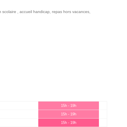
n scolaire
,
accueil handicap
,
repas hors vacances
,
15h - 19h
15h - 19h
15h - 19h