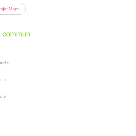
rajet Maps
en commun
Jaurès
rane
rane