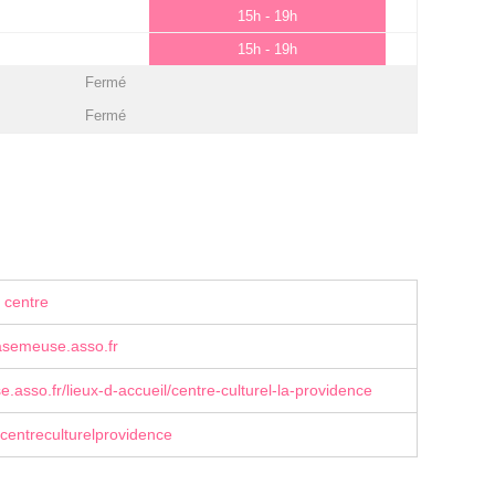
15h - 19h
15h - 19h
Fermé
Fermé
 centre
semeuse.asso.fr
asso.fr/lieux-d-accueil/centre-culturel-la-providence
centreculturelprovidence