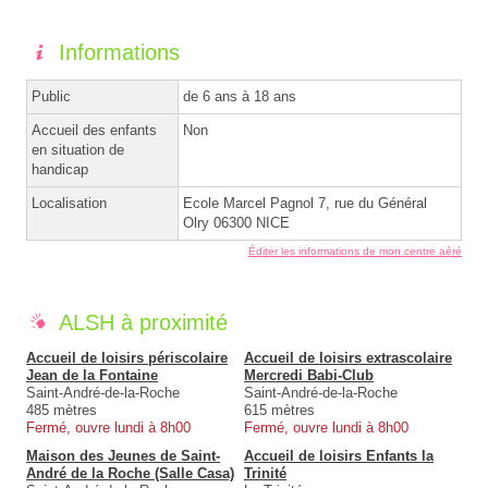
Informations
Public
de 6 ans à 18 ans
Accueil des enfants
Non
en situation de
handicap
Localisation
Ecole Marcel Pagnol 7, rue du Général
Olry 06300 NICE
Éditer les informations de mon centre aéré
ALSH à proximité
Accueil de loisirs périscolaire
Accueil de loisirs extrascolaire
Jean de la Fontaine
Mercredi Babi-Club
Saint-André-de-la-Roche
Saint-André-de-la-Roche
485 mètres
615 mètres
Fermé, ouvre lundi à 8h00
Fermé, ouvre lundi à 8h00
Maison des Jeunes de Saint-
Accueil de loisirs Enfants la
André de la Roche (Salle Casa)
Trinité