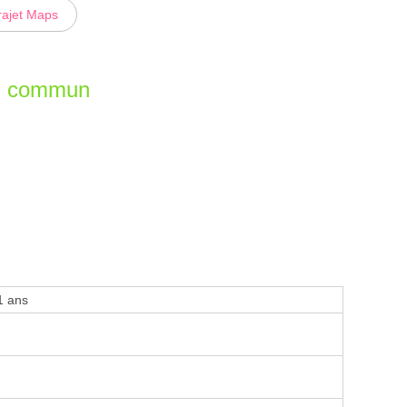
rajet Maps
en commun
1 ans