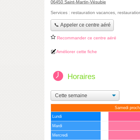
06450 Saint-Martin-Vésubie
Services :
restauration vacances
,
restauratio
📞 Appeler ce centre aéré
Recommander ce centre aéré
Améliorer cette fiche
Horaires
Samedi proch
Lundi
Mardi
Mercredi