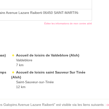
aire Avenue Lazare Raiberti 06450 SAINT-MARTIN-
Éditer les informations de mon centre aéré
mas)
Accueil de loisirs de Valdeblore (Alsh)
Valdeblore
7 km
emps
Accueil de loisirs saint Sauveur Sur Tinée
(Alsh)
Saint-Sauveur-sur-Tinée
12 km
es Galopins Avenue Lazare Raiberti" est visible via les liens suivants :
c