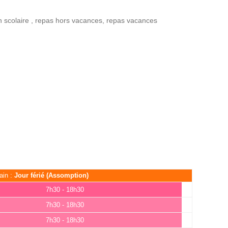
n scolaire
,
repas hors vacances
,
repas vacances
ain :
Jour férié (Assomption)
7h30 - 18h30
7h30 - 18h30
7h30 - 18h30