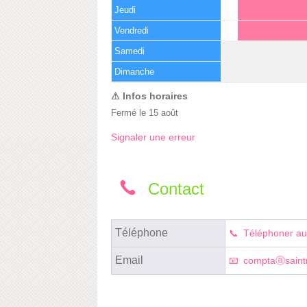
Jeudi
Vendredi
Samedi
(15 août)
Dimanche
Fermé le 15 août
Signaler une erreur
Contact
Téléphone
Téléphoner au
Email
comptaⓐsaintm