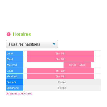
Horaires
Lundi
8h - 18h
Mardi
8h - 18h
Mercredi
13h30 - 17h30
Jeudi
8h - 18h
Vendredi
8h - 18h
Samedi
Fermé
Dimanche
Fermé
Signaler une erreur