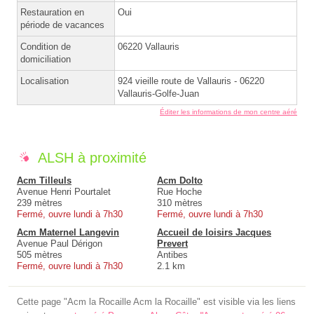
Restauration en
Oui
période de vacances
Condition de
06220 Vallauris
domiciliation
Localisation
924 vieille route de Vallauris - 06220
Vallauris-Golfe-Juan
Éditer les informations de mon centre aéré
ALSH à proximité
Acm Tilleuls
Acm Dolto
Avenue Henri Pourtalet
Rue Hoche
239 mètres
310 mètres
Fermé, ouvre lundi à 7h30
Fermé, ouvre lundi à 7h30
Acm Maternel Langevin
Accueil de loisirs Jacques
Avenue Paul Dérigon
Prevert
505 mètres
Antibes
Fermé, ouvre lundi à 7h30
2.1 km
Cette page "Acm la Rocaille Acm la Rocaille" est visible via les liens