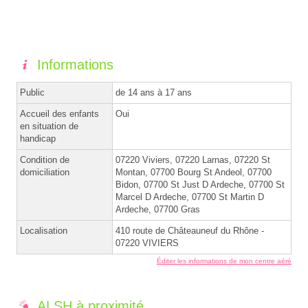
Informations
Public
de 14 ans à 17 ans
Accueil des enfants
Oui
en situation de
handicap
Condition de
07220 Viviers, 07220 Larnas, 07220 St
domiciliation
Montan, 07700 Bourg St Andeol, 07700
Bidon, 07700 St Just D Ardeche, 07700 St
Marcel D Ardeche, 07700 St Martin D
Ardeche, 07700 Gras
Localisation
410 route de Châteauneuf du Rhône -
07220 VIVIERS
Éditer les informations de mon centre aéré
ALSH à proximité