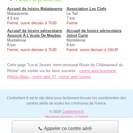
Accueil de loisirs Malataverne
Association Les Clefs
Malataverne
Le Teil
4.5 km
7 km
Fermé, ouvre demain à 7h30
Fermé
Accueil de loisirs périscolaire
Accueil de loisirs périscolaire
Associé À L'école De Maubec
Joliot Curie
Montélimar
Montélimar
8 km
9 km
Fermé, ouvre demain à 7h30
Fermé, ouvre demain à 16h30
Cette page "Local Jeunes Intercommunal Route de Châteauneuf du
Rhône" est visible via les liens suivants :
centre aéré Auvergne-
Rhône-Alpes
,
centre aéré 07
,
centre aéré Viviers
.
CentreAere.fr est le site idéal pour facilement trouver les coordonnées des
centres aérés de toutes les communes de France.
© 2026
CentreAere.fr
Mentions légales
-
Contact
📞 Appeler ce centre aéré