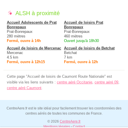
ALSH à proximité
Accueil Adolescents de Prat
Accueil de loisirs Prat
Bonrepaux
Bonrepaux
Prat-Bonrepaux
Prat-Bonrepaux
280 mètres
460 mètres
Fermé, ouvre à 14h
Ouvert jusqu'à 18h30
Accueil de loisirs de Mercenac
Accueil de loisirs de Betchat
Mercenac
Betchat
4.5 km
7 km
Fermé, ouvre à 12h15
Fermé, ouvre à 12h
Cette page "Accueil de loisirs de Caumont Route Nationale" est
visible via les liens suivants :
centre aéré Occitanie
,
centre aéré 09
,
centre aéré Caumont
.
CentreAere.fr est le site idéal pour facilement trouver les coordonnées des
centres aérés de toutes les communes de France.
© 2026
CentreAere.fr
Mentions légales
-
Contact