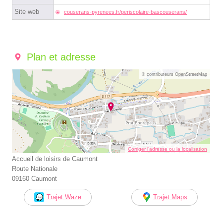
Site web
couserans-pyrenees.fr/periscolaire-bascouserans/
Plan et adresse
© contributeurs OpenStreetMap
Corriger l’adresse ou la localisation
Accueil de loisirs de Caumont
Route Nationale
09160 Caumont
Trajet Waze
Trajet Maps