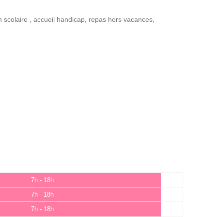
n scolaire
,
accueil handicap
,
repas hors vacances
,
7h - 18h
7h - 18h
7h - 18h