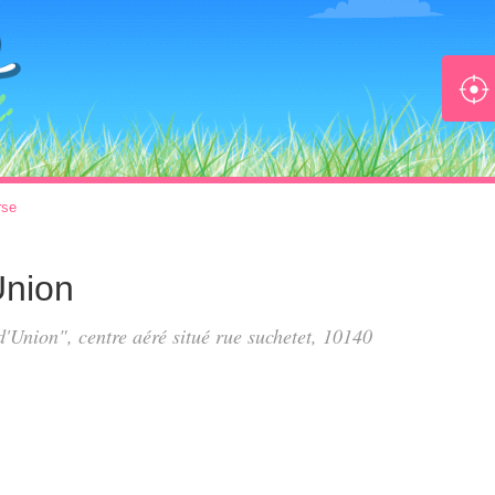
rse
Union
 d'Union", centre aéré situé
rue suchetet
, 10140