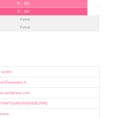
7h - 18h
7h - 18h
Fermé
Fermé
 centre
vreⓐwanadoo.fr
re.wordpress.com
m/TRAITDUNIONVENDEUVRE
euvre