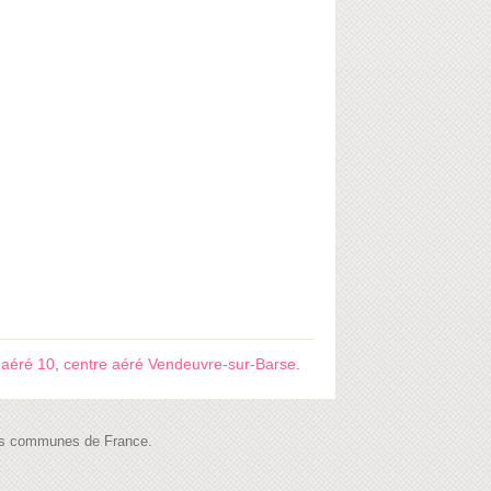
 aéré 10
,
centre aéré Vendeuvre-sur-Barse
.
 les communes de France.