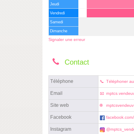
Jeudi
Vendredi
Samedi
Dimanche
Signaler une erreur
Contact
Téléphone
Téléphoner au
Email
mptcs.vendeu
Site web
mptcsvendeuv
Facebook
facebook.co
Instagram
@mptcs_vend