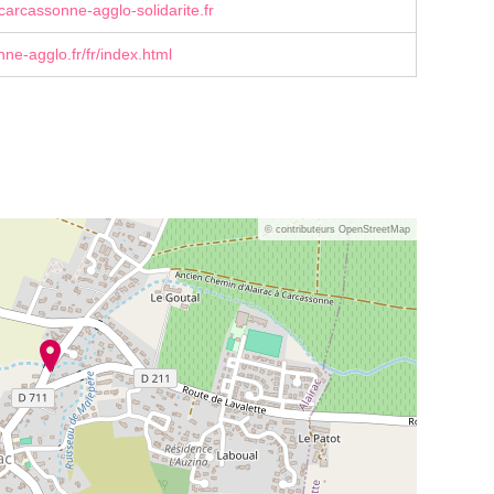
arcassonne-agglo-solidarite.fr
e-agglo.fr/fr/index.html
© contributeurs OpenStreetMap