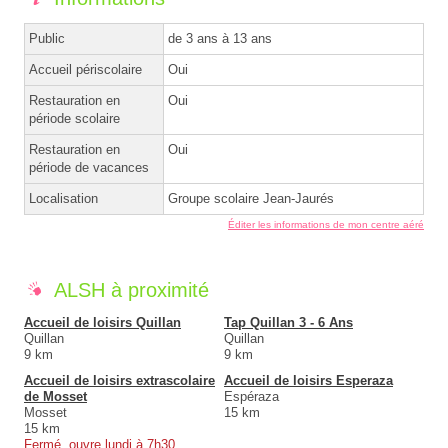
Public
de 3 ans à 13 ans
Accueil périscolaire
Oui
Restauration en
Oui
période scolaire
Restauration en
Oui
période de vacances
Localisation
Groupe scolaire Jean-Jaurés
Éditer les informations de mon centre aéré
ALSH à proximité
Accueil de loisirs Quillan
Tap Quillan 3 - 6 Ans
Quillan
Quillan
9 km
9 km
Accueil de loisirs extrascolaire
Accueil de loisirs Esperaza
de Mosset
Espéraza
Mosset
15 km
15 km
Fermé, ouvre lundi à 7h30