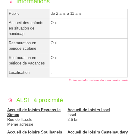
Informations
Public
de 2 ans à 11 ans
Accueil des enfants
Oui
en situation de
handicap
Restauration en
Oui
période scolaire
Restauration en
Oui
période de vacances
Localisation
.
Éditer les informations de mon centre aéré
ALSH à proximité
Accueil de loisirs Peyrens le
Accueil de loisirs Issel
Simep
Issel
Rue de l'Ecole
2.6 km
Même adresse
Accueil de loisirs Souihanels
Accueil de loisirs Castelnaudary