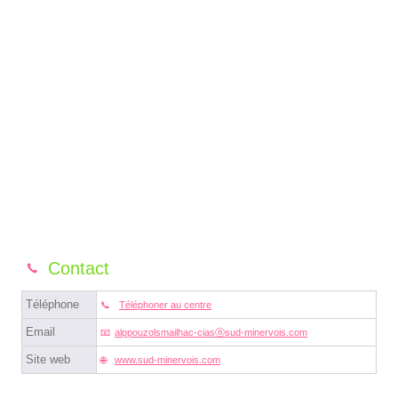
Contact
Téléphone
Téléphoner au centre
Email
alppouzolsmailhac-ciasⓐsud-minervois.com
Site web
www.sud-minervois.com