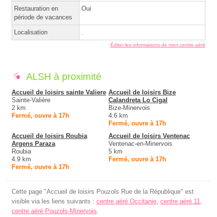
Restauration en
Oui
période de vacances
Localisation
.
Éditer les informations de mon centre aéré
ALSH à proximité
Accueil de loisirs sainte Valiere
Accueil de loisirs Bize
Sainte-Valière
Calandreta Lo Cigal
2 km
Bize-Minervois
Fermé, ouvre à 17h
4.6 km
Fermé, ouvre à 17h
Accueil de loisirs Roubia
Accueil de loisirs Ventenac
Argens Paraza
Ventenac-en-Minervois
Roubia
5 km
4.9 km
Fermé, ouvre à 17h
Fermé, ouvre à 17h
Cette page "Accueil de loisirs Pouzols Rue de la République" est
visible via les liens suivants :
centre aéré Occitanie
,
centre aéré 11
,
centre aéré Pouzols-Minervois
.