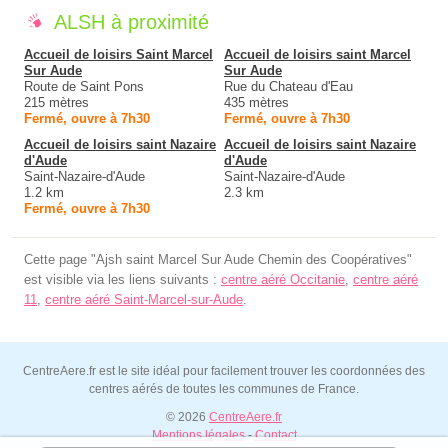
ALSH à proximité
Accueil de loisirs Saint Marcel
Accueil de loisirs saint Marcel
Sur Aude
Sur Aude
Route de Saint Pons
Rue du Chateau d'Eau
215 mètres
435 mètres
Fermé, ouvre à 7h30
Fermé, ouvre à 7h30
Accueil de loisirs saint Nazaire
Accueil de loisirs saint Nazaire
d'Aude
d'Aude
Saint-Nazaire-d'Aude
Saint-Nazaire-d'Aude
1.2 km
2.3 km
Fermé, ouvre à 7h30
Cette page "Ajsh saint Marcel Sur Aude Chemin des Coopératives"
est visible via les liens suivants :
centre aéré Occitanie
,
centre aéré
11
,
centre aéré Saint-Marcel-sur-Aude
.
CentreAere.fr est le site idéal pour facilement trouver les coordonnées des
centres aérés de toutes les communes de France.
© 2026
CentreAere.fr
Mentions légales
-
Contact