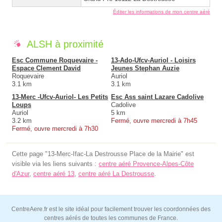
Éditer les informations de mon centre aéré
ALSH à proximité
Esc Commune Roquevaire -
13-Ado-Ufcv-Auriol - Loisirs
Espace Clement David
Jeunes Stephan Auzie
Roquevaire
Auriol
3.1 km
3.1 km
13-Merc -Ufcv-Auriol- Les Petits
Esc Ass saint Lazare Cadolive
Loups
Cadolive
Auriol
5 km
3.2 km
Fermé, ouvre mercredi à 7h45
Fermé, ouvre mercredi à 7h30
Cette page "13-Merc-Ifac-La Destrousse Place de la Mairie" est
visible via les liens suivants :
centre aéré Provence-Alpes-Côte
d'Azur
,
centre aéré 13
,
centre aéré La Destrousse
.
CentreAere.fr est le site idéal pour facilement trouver les coordonnées des
centres aérés de toutes les communes de France.