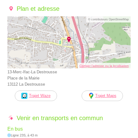
Plan et adresse
© contributeurs OpenStreetMap
Corriger l’adresse ou la localisation
13-Merc-Ifac-La Destrousse
Place de la Mairie
13112 La Destrousse
Trajet Waze
Trajet Maps
Venir en transports en commun
En bus
Ligne 23S, à 43 m