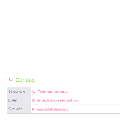
Contact
Téléphone
Téléphoner au centre
Email
alshail.destrousseⓐgmail.com
Site web
www.ail-ladestrousse.fr