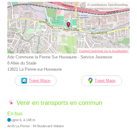
© contributeurs OpenStreetMap
Corriger l’adresse ou la localisation
Ado Commune la Penne Sur Huveaune - Service Jeunesse
8 Allée du Stade
13821 La Penne-sur-Huveaune
Trajet Waze
Trajet Maps
Venir en transports en commun
En bus
Ligne 6, à 148 m
Arrêt La Penne - 94 Boulevard Voltaire