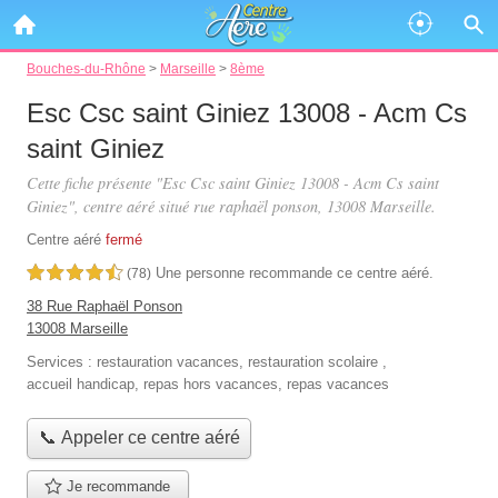
Bouches-du-Rhône
>
Marseille
>
8ème
Esc Csc saint Giniez 13008 - Acm Cs
saint Giniez
Cette fiche présente "Esc Csc saint Giniez 13008 - Acm Cs saint
Giniez", centre aéré situé
rue raphaël ponson
, 13008 Marseille.
Centre aéré
fermé
Une personne
recommande
ce centre aéré.
4,5 étoiles sur 5
(78)
38 Rue Raphaël Ponson
13008 Marseille
Services :
restauration vacances
,
restauration scolaire
,
accueil handicap
,
repas hors vacances
,
repas vacances
📞 Appeler ce centre aéré
Je recommande