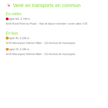
Venir en transports en commun
En métro
Ligne M2, à 749 m
Arrêt Rond-Point du Prado - Voie de liaison michelet--contre allee n°30
En bus
Ligne 45, à 196 m
Arrêt Mazargues Etienne Milan - 122 Avenue de mazargues
Ligne 23, à 196 m
Arrêt Mazargues Etienne Milan - 122 Avenue de mazargues