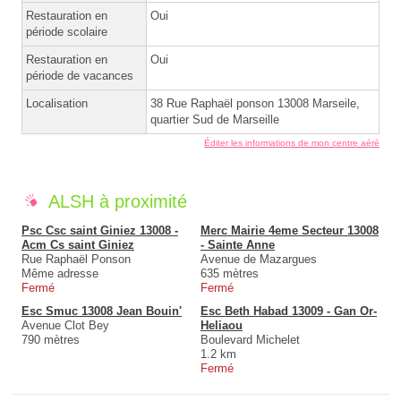
Restauration en
Oui
période scolaire
Restauration en
Oui
période de vacances
Localisation
38 Rue Raphaël ponson 13008 Marseile,
quartier Sud de Marseille
Éditer les informations de mon centre aéré
ALSH à proximité
Psc Csc saint Giniez 13008 -
Merc Mairie 4eme Secteur 13008
Acm Cs saint Giniez
- Sainte Anne
Rue Raphaël Ponson
Avenue de Mazargues
Même adresse
635 mètres
Fermé
Fermé
Esc Smuc 13008 Jean Bouin'
Esc Beth Habad 13009 - Gan Or-
Avenue Clot Bey
Heliaou
790 mètres
Boulevard Michelet
1.2 km
Fermé