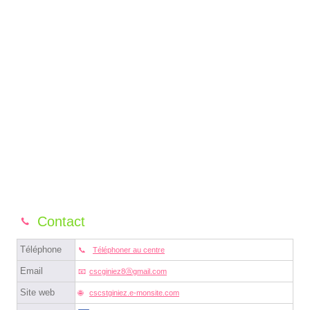
Contact
Téléphone
Téléphoner au centre
Email
cscginiez8ⓐgmail.com
Site web
cscstginiez.e-monsite.com