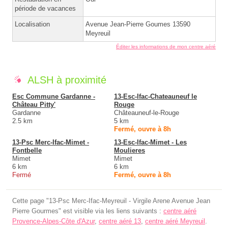
période de vacances
Localisation
Avenue Jean-Pierre Goumes 13590
Meyreuil
Éditer les informations de mon centre aéré
ALSH à proximité
Esc Commune Gardanne -
13-Esc-Ifac-Chateauneuf le
Château Pitty'
Rouge
Gardanne
Châteauneuf-le-Rouge
2.5 km
5 km
Fermé, ouvre à 8h
13-Psc Merc-Ifac-Mimet -
13-Esc-Ifac-Mimet - Les
Fontbelle
Moulieres
Mimet
Mimet
6 km
6 km
Fermé
Fermé, ouvre à 8h
Cette page "13-Psc Merc-Ifac-Meyreuil - Virgile Arene Avenue Jean
Pierre Gourmes" est visible via les liens suivants :
centre aéré
Provence-Alpes-Côte d'Azur
,
centre aéré 13
,
centre aéré Meyreuil
.