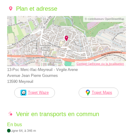
Plan et adresse
© contributeurs OpenStreetMap
Corriger l’adresse ou la localisation
13-Psc Merc-Ifac-Meyreuil - Virgile Arene
Avenue Jean Pierre Gourmes
13590 Meyreuil
Trajet Waze
Trajet Maps
Venir en transports en commun
En bus
Ligne 64, à 346 m