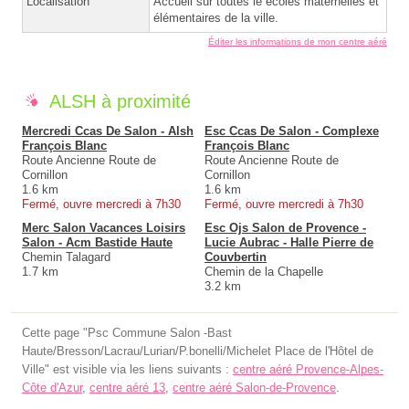
Localisation
Accueil sur toutes le écoles maternelles et
élémentaires de la ville.
Éditer les informations de mon centre aéré
ALSH à proximité
Mercredi Ccas De Salon - Alsh
Esc Ccas De Salon - Complexe
François Blanc
François Blanc
Route Ancienne Route de
Route Ancienne Route de
Cornillon
Cornillon
1.6 km
1.6 km
Fermé, ouvre mercredi à 7h30
Fermé, ouvre mercredi à 7h30
Merc Salon Vacances Loisirs
Esc Ojs Salon de Provence -
Salon - Acm Bastide Haute
Lucie Aubrac - Halle Pierre de
Chemin Talagard
Couvbertin
1.7 km
Chemin de la Chapelle
3.2 km
Cette page "Psc Commune Salon -Bast
Haute/Bresson/Lacrau/Lurian/P.bonelli/Michelet Place de l'Hôtel de
Ville" est visible via les liens suivants :
centre aéré Provence-Alpes-
Côte d'Azur
,
centre aéré 13
,
centre aéré Salon-de-Provence
.