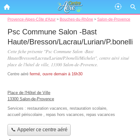
Provence-Alpes-Côte d'Azur
>
Bouches-du-Rhône
>
Salon-de-Provence
Psc Commune Salon -Bast
Haute/Bresson/Lacrau/Lurian/P.bonelli/M
Cette fiche présente "Psc Commune Salon -Bast
Haute/Bresson/Lacrau/Lurian/P.bonelli/Michelet", centre aéré situé
place de l'hôtel de ville
, 13300 Salon-de-Provence.
Centre aéré
fermé, ouvre demain à 16h30
Place de l'Hôtel de Ville
13300 Salon-de-Provence
Services :
restauration vacances
,
restauration scolaire
,
accueil périscolaire
,
repas hors vacances
,
repas vacances
📞 Appeler ce centre aéré