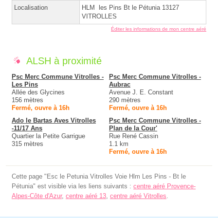
Localisation
HLM les Pins Bt le Pétunia 13127
VITROLLES
Éditer les informations de mon centre aéré
ALSH à proximité
Psc Merc Commune Vitrolles -
Psc Merc Commune Vitrolles -
Les Pins
Aubrac
Allée des Glycines
Avenue J. E. Constant
156 mètres
290 mètres
Fermé, ouvre à 16h
Fermé, ouvre à 16h
Ado le Bartas Aves Vitrolles
Psc Merc Commune Vitrolles -
-11/17 Ans
Plan de la Cour'
Quartier la Petite Garrigue
Rue René Cassin
315 mètres
1.1 km
Fermé, ouvre à 16h
Cette page "Esc le Petunia Vitrolles Voie Hlm Les Pins - Bt le
Pétunia" est visible via les liens suivants :
centre aéré Provence-
Alpes-Côte d'Azur
,
centre aéré 13
,
centre aéré Vitrolles
.