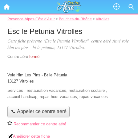
Provence-Alpes-Côte d'Azur
>
Bouches-du-Rhône
>
Vitrolles
Esc le Petunia Vitrolles
Cette fiche présente "Esc le Petunia Vitrolles", centre aéré situé
voie
hlm les pins - bt le pétunia
, 13127 Vitrolles.
Centre aéré
fermé
Voie Hlm Les Pins - Bt le Pétunia
13127 Vitrolles
Services :
restauration vacances
,
restauration scolaire
,
accueil handicap
,
repas hors vacances
,
repas vacances
📞 Appeler ce centre aéré
Recommander ce centre aéré
Améliorer cette fiche