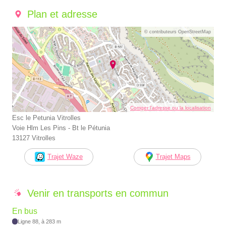
Plan et adresse
© contributeurs OpenStreetMap
Corriger l’adresse ou la localisation
Esc le Petunia Vitrolles
Voie Hlm Les Pins - Bt le Pétunia
13127 Vitrolles
Trajet Waze
Trajet Maps
Venir en transports en commun
En bus
Ligne 88, à 283 m