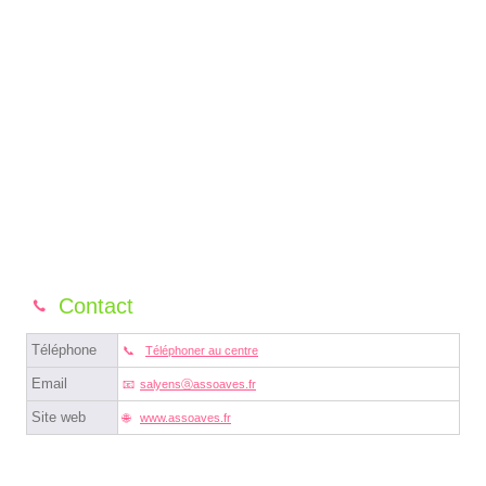
Contact
Téléphone
Téléphoner au centre
Email
salyensⓐassoaves.fr
Site web
www.assoaves.fr