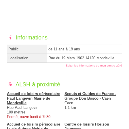
Informations
Public
de 11 ans à 18 ans
Localisation
Rue du 19 Mars 1962 14120 Mondeville
Éditer les informations de mon centre aéré
ALSH à proximité
Accueil de loisirs périscolaire
Scouts et Guides de France -
Paul Langevin Mairie de
Groupe Don Bosco - Caen
Mondeville
Caen
Rue Paul Langevin
1.1 km
199 mètres
Fermé, ouvre lundi à 7h30
Accueil de loisirs périscolaire
Centre de loisirs Horizon
Lucie Aubrac Mairie de
Jeunesse