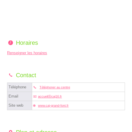
Horaires
Renseigner les horaires
Contact
Téléphone
Téléphoner au centre
Email
accueilⓐcaj16.fr
Site web
www.caj-grand-font.fr