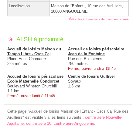
Localisation
Maison de l'Enfant , 10 rue des Ardilliers,
16000 ANGOULEME
Éditer les informations de mon centre aéré
ALSH à proximité
Accueil de loisirs Maison du
Accueil de loisirs périscolaire
Temps Libre - Cscs Caj
Jean de la Fontaine
Place Henri Chamarre
Rue des Boissières
325 mètres
780 mètres
Fermé, ouvre lundi à 11h45
Accueil de loisirs périscolaire
Centre de loisirs Gulliver
École Maternelle Condorcet
Soyaux
Boulevard Winston Churchill
1.3 km
1.1 km
Fermé, ouvre lundi à 11h45
Cette page "Accueil de loisirs Maison de l'Enfant - Cscs Caj Rue des
Ardilliers" est visible via les liens suivants :
centre aéré Nouvelle-
Aquitaine
,
centre aéré 16
,
centre aéré Angoulême
.