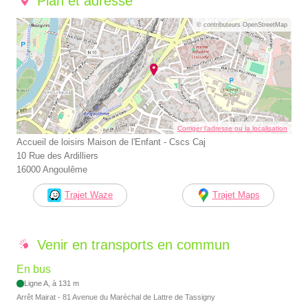
Plan et adresse
© contributeurs OpenStreetMap
Corriger l’adresse ou la localisation
Accueil de loisirs Maison de l'Enfant - Cscs Caj
10 Rue des Ardilliers
16000 Angoulême
Trajet Waze
Trajet Maps
Venir en transports en commun
En bus
Ligne A, à 131 m
Arrêt Mairat - 81 Avenue du Maréchal de Lattre de Tassigny