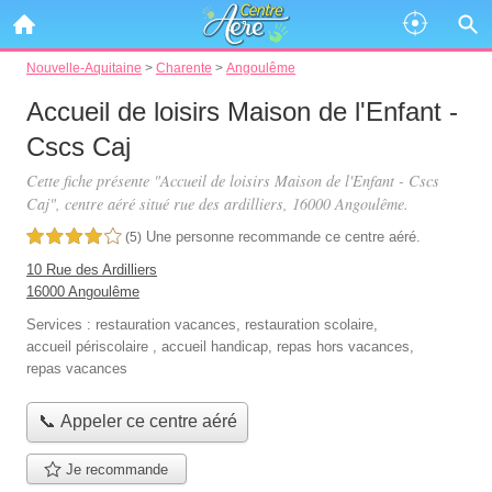
Nouvelle-Aquitaine
>
Charente
>
Angoulême
Accueil de loisirs Maison de l'Enfant -
Cscs Caj
Cette fiche présente "Accueil de loisirs Maison de l'Enfant - Cscs
Caj", centre aéré situé
rue des ardilliers
, 16000 Angoulême.
Une personne
recommande
ce centre aéré.
4,0 étoiles sur 5
(5)
10 Rue des Ardilliers
16000 Angoulême
Services :
restauration vacances
,
restauration scolaire
,
accueil périscolaire
,
accueil handicap
,
repas hors vacances
,
repas vacances
📞 Appeler ce centre aéré
Je recommande