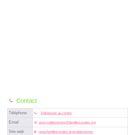
Contact
Téléphone
Téléphoner au centre
Email
asso.valdevennesⓐfamillesrurales.org
Site web
www.famillesrurales.org/valdevennes