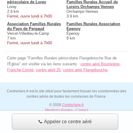
périscolaire de Loray
Familles Rurales Accueil de
Loray
Loisirs Orchamps Vennes
2.4 km
Orchamps-Vennes
Fermé, ouvre lundi à 7h00
3.9 km
Association Familles Rurales
Familles Rurales Association
du Pays de Pergaud
Epenoy
Vercel-Villedieu-le-Camp
Épenoy
7 km
8 km
Fermé, ouvre lundi à 7h00
Cette page "Familles Rurales périscolaire Flangebouche Rue de
l'Église" est visible via les liens suivants :
centre aéré Bourgogne-
Franche-Comté
,
centre aéré 25
,
centre aéré Flangebouche
.
CentreAere.fr est le site idéal pour facilement trouver les coordonnées des
centres aérés de toutes les communes de France.
© 2026
CentreAere.fr
Mentions légales
-
Contact
📞 Appeler ce centre aéré