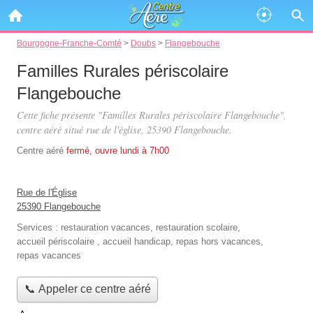
Bourgogne-Franche-Comté
>
Doubs
>
Flangebouche
Familles Rurales périscolaire
Flangebouche
Cette fiche présente "Familles Rurales périscolaire Flangebouche",
centre aéré situé
rue de l'église
, 25390 Flangebouche.
Centre aéré
fermé, ouvre lundi à 7h00
Rue de l'Église
25390 Flangebouche
Services :
restauration vacances
,
restauration scolaire
,
accueil périscolaire
,
accueil handicap
,
repas hors vacances
,
repas vacances
📞 Appeler ce centre aéré