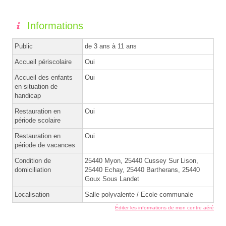
Informations
Public
de 3 ans à 11 ans
Accueil périscolaire
Oui
Accueil des enfants
Oui
en situation de
handicap
Restauration en
Oui
période scolaire
Restauration en
Oui
période de vacances
Condition de
25440 Myon, 25440 Cussey Sur Lison,
domiciliation
25440 Echay, 25440 Bartherans, 25440
Goux Sous Landet
Localisation
Salle polyvalente / Ecole communale
Éditer les informations de mon centre aéré