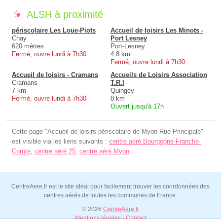
ALSH à proximité
périscolaire Les Loue-Piots
Accueil de loisirs Les Minots -
Chay
Port Lesney
620 mètres
Port-Lesney
Fermé, ouvre lundi à 7h30
4.8 km
Fermé, ouvre lundi à 7h30
Accueil de loisirs - Cramans
Accueils de Loisirs Association
Cramans
T.R.I
7 km
Quingey
Fermé, ouvre lundi à 7h30
8 km
Ouvert jusqu'à 17h
Cette page "Accueil de loisirs périscolaire de Myon Rue Principale"
est visible via les liens suivants :
centre aéré Bourgogne-Franche-
Comté
,
centre aéré 25
,
centre aéré Myon
.
CentreAere.fr est le site idéal pour facilement trouver les coordonnées des
centres aérés de toutes les communes de France.
© 2026
CentreAere.fr
Mentions légales
-
Contact