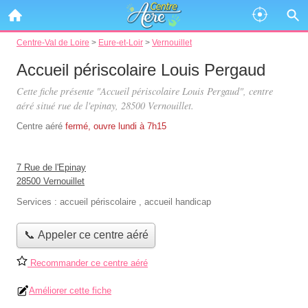
Centre-Val de Loire
>
Eure-et-Loir
>
Vernouillet
Accueil périscolaire Louis Pergaud
Cette fiche présente "Accueil périscolaire Louis Pergaud", centre
aéré situé
rue de l'epinay
, 28500 Vernouillet.
Centre aéré
fermé, ouvre lundi à 7h15
7 Rue de l'Epinay
28500 Vernouillet
Services :
accueil périscolaire
,
accueil handicap
📞 Appeler ce centre aéré
Recommander ce centre aéré
Améliorer cette fiche