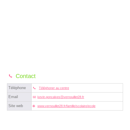
Contact
Téléphone
Téléphoner au centre
Email
kevin.goncalvesⓐvernouillet28.fr
Site web
www.vernouillet28.fr/famille/scolaire/ecole