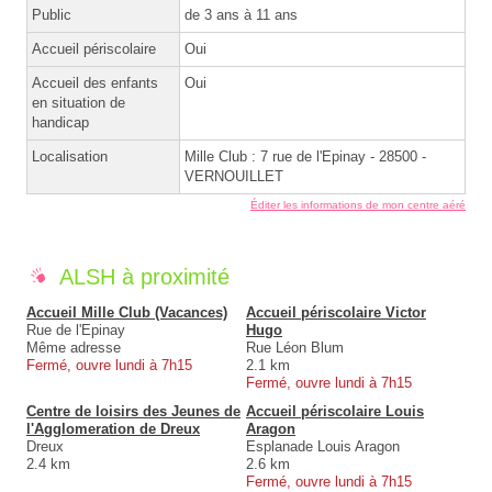
Public
de 3 ans à 11 ans
Accueil périscolaire
Oui
Accueil des enfants
Oui
en situation de
handicap
Localisation
Mille Club : 7 rue de l'Epinay - 28500 -
VERNOUILLET
Éditer les informations de mon centre aéré
ALSH à proximité
Accueil Mille Club (Vacances)
Accueil périscolaire Victor
Rue de l'Epinay
Hugo
Même adresse
Rue Léon Blum
Fermé, ouvre lundi à 7h15
2.1 km
Fermé, ouvre lundi à 7h15
Centre de loisirs des Jeunes de
Accueil périscolaire Louis
l'Agglomeration de Dreux
Aragon
Dreux
Esplanade Louis Aragon
2.4 km
2.6 km
Fermé, ouvre lundi à 7h15