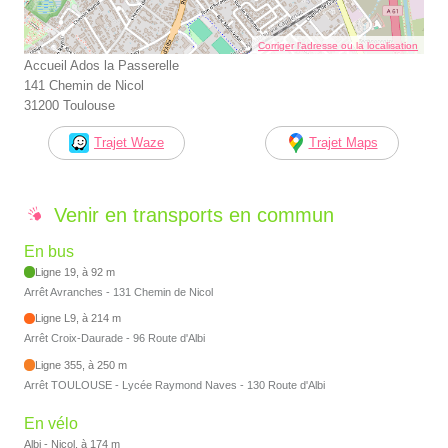
Corriger l’adresse ou la localisation
Accueil Ados la Passerelle
141 Chemin de Nicol
31200 Toulouse
Trajet Waze
Trajet Maps
Venir en transports en commun
En bus
Ligne 19, à 92 m
Arrêt Avranches - 131 Chemin de Nicol
Ligne L9, à 214 m
Arrêt Croix-Daurade - 96 Route d'Albi
Ligne 355, à 250 m
Arrêt TOULOUSE - Lycée Raymond Naves - 130 Route d'Albi
En vélo
Albi - Nicol, à 174 m