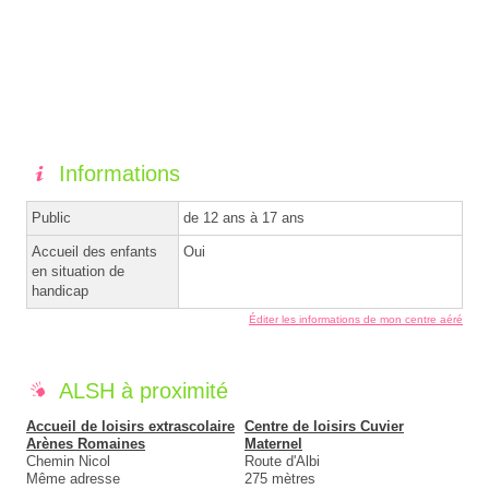
Informations
Public
de 12 ans à 17 ans
Accueil des enfants
Oui
en situation de
handicap
Éditer les informations de mon centre aéré
ALSH à proximité
Accueil de loisirs extrascolaire
Centre de loisirs Cuvier
Arènes Romaines
Maternel
Chemin Nicol
Route d'Albi
Même adresse
275 mètres