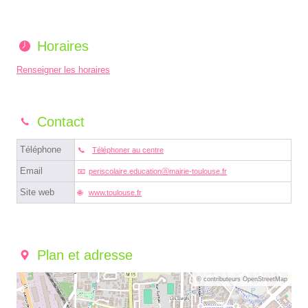
Horaires
Renseigner les horaires
Contact
Téléphone
Téléphoner au centre
Email
periscolaire.educationⓐmairie-toulouse.fr
Site web
www.toulouse.fr
Plan et adresse
© contributeurs OpenStreetMap