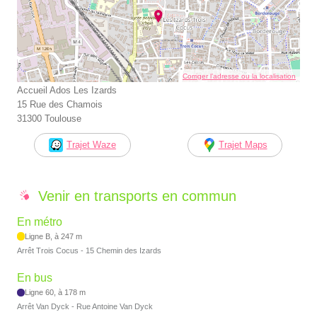
Corriger l’adresse ou la localisation
Accueil Ados Les Izards
15 Rue des Chamois
31300 Toulouse
Trajet Waze
Trajet Maps
Venir en transports en commun
En métro
Ligne B, à 247 m
Arrêt Trois Cocus - 15 Chemin des Izards
En bus
Ligne 60, à 178 m
Arrêt Van Dyck - Rue Antoine Van Dyck