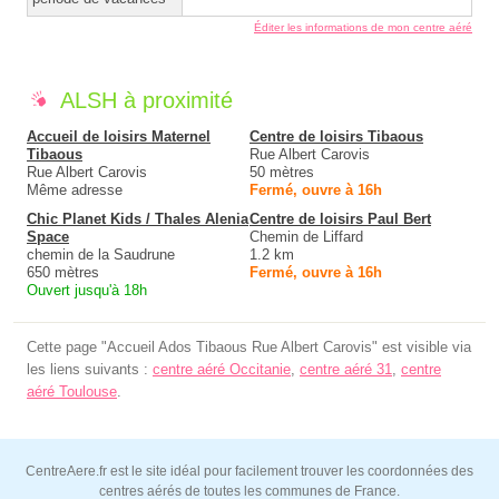
Éditer les informations de mon centre aéré
ALSH à proximité
Accueil de loisirs Maternel
Centre de loisirs Tibaous
Tibaous
Rue Albert Carovis
Rue Albert Carovis
50 mètres
Même adresse
Fermé, ouvre à 16h
Chic Planet Kids / Thales Alenia
Centre de loisirs Paul Bert
Space
Chemin de Liffard
chemin de la Saudrune
1.2 km
650 mètres
Fermé, ouvre à 16h
Ouvert jusqu'à 18h
Cette page "Accueil Ados Tibaous Rue Albert Carovis" est visible via
les liens suivants :
centre aéré Occitanie
,
centre aéré 31
,
centre
aéré Toulouse
.
CentreAere.fr est le site idéal pour facilement trouver les coordonnées des
centres aérés de toutes les communes de France.