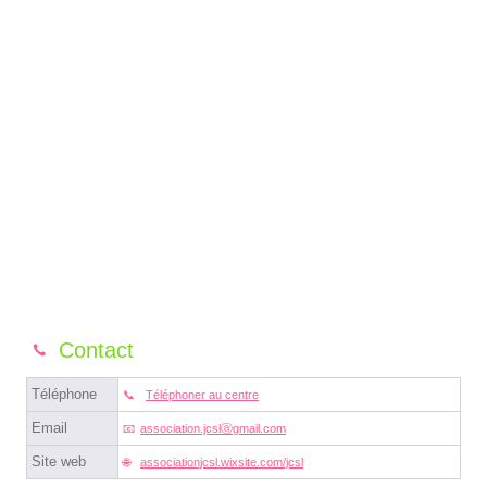
Contact
Téléphone
Téléphoner au centre
Email
association.jcslⓐgmail.com
Site web
associationjcsl.wixsite.com/jcsl