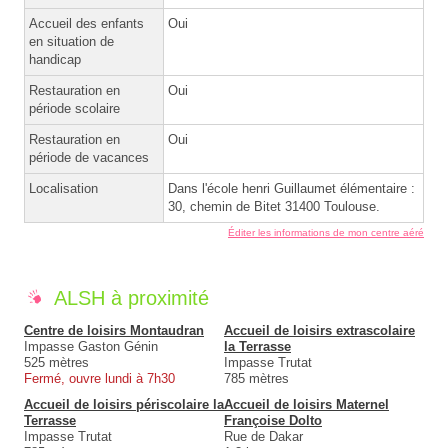
Accueil des enfants
Oui
en situation de
handicap
Restauration en
Oui
période scolaire
Restauration en
Oui
période de vacances
Localisation
Dans l'école henri Guillaumet élémentaire :
30, chemin de Bitet 31400 Toulouse.
Éditer les informations de mon centre aéré
ALSH à proximité
Centre de loisirs Montaudran
Accueil de loisirs extrascolaire
Impasse Gaston Génin
la Terrasse
525 mètres
Impasse Trutat
Fermé, ouvre lundi à 7h30
785 mètres
Accueil de loisirs périscolaire la
Accueil de loisirs Maternel
Terrasse
Françoise Dolto
Impasse Trutat
Rue de Dakar