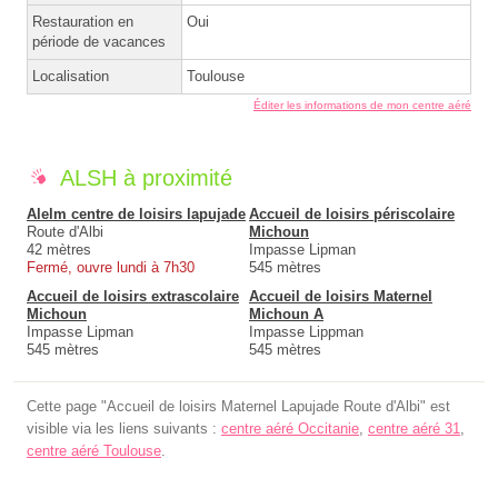
Restauration en
Oui
période de vacances
Localisation
Toulouse
Éditer les informations de mon centre aéré
ALSH à proximité
Alelm centre de loisirs lapujade
Accueil de loisirs périscolaire
Route d'Albi
Michoun
42 mètres
Impasse Lipman
Fermé, ouvre lundi à 7h30
545 mètres
Accueil de loisirs extrascolaire
Accueil de loisirs Maternel
Michoun
Michoun A
Impasse Lipman
Impasse Lippman
545 mètres
545 mètres
Cette page "Accueil de loisirs Maternel Lapujade Route d'Albi" est
visible via les liens suivants :
centre aéré Occitanie
,
centre aéré 31
,
centre aéré Toulouse
.