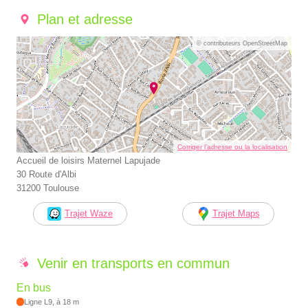
Plan et adresse
© contributeurs OpenStreetMap
Corriger l’adresse ou la localisation
Accueil de loisirs Maternel Lapujade
30 Route d'Albi
31200 Toulouse
Trajet Waze
Trajet Maps
Venir en transports en commun
En bus
Ligne L9, à 18 m