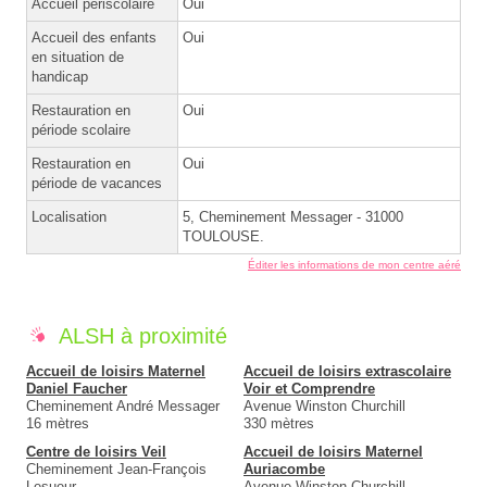
Accueil périscolaire
Oui
Accueil des enfants
Oui
en situation de
handicap
Restauration en
Oui
période scolaire
Restauration en
Oui
période de vacances
Localisation
5, Cheminement Messager - 31000
TOULOUSE.
Éditer les informations de mon centre aéré
ALSH à proximité
Accueil de loisirs Maternel
Accueil de loisirs extrascolaire
Daniel Faucher
Voir et Comprendre
Cheminement André Messager
Avenue Winston Churchill
16 mètres
330 mètres
Centre de loisirs Veil
Accueil de loisirs Maternel
Cheminement Jean-François
Auriacombe
Lesueur
Avenue Winston Churchill