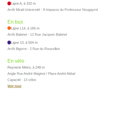
Ligne A, à 332 m
Arrêt Mirail-Université - 8 Impasse du Professeur Nougayrol
En bus
Ligne L14, à 165 m
Arrêt Babinet - 12 Rue Jacques Babinet
Ligne 13, à 504 m
Arrêt Bigorre - 2 Rue du Roussillon
En vélo
Reynerie Métro, à 248 m
Angle Rue André Maginot / Place André Abbal
Capacité : 13 vélos
Voir tout