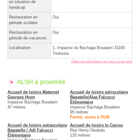
en situation de
handicap
Restauration en
Oui
période scolaire
Restauration en
Oui
période de vacances
Localisation
1, Impasse du Bachaga Boualam 31100
Toulouse.
Éditer les informations de mon centre aéré
ALSH à proximité
Accueil de loisirs Maternel
Accueil de loisirs périscolaire
Georges Hyon
Bagatelle/Alae Falcucci
Impasse Bachaga Boualam
Élémentaire
47 mètres
Impasse Bachaga Boualem
95 mètres
Fermé, ouvre à 7h30
Accueil de loisirs extrascolaire
Accueil de loisirs le Carrou
Bagatelle / Adl Falcucci
Rue Henry Desbals
Élémentaire
120 mètres