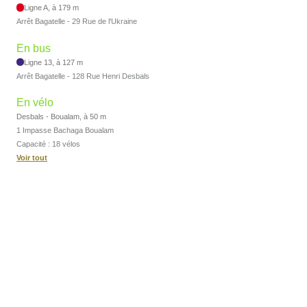
Ligne A, à 179 m
Arrêt Bagatelle - 29 Rue de l'Ukraine
En bus
Ligne 13, à 127 m
Arrêt Bagatelle - 128 Rue Henri Desbals
En vélo
Desbals - Boualam, à 50 m
1 Impasse Bachaga Boualam
Capacité : 18 vélos
Voir tout