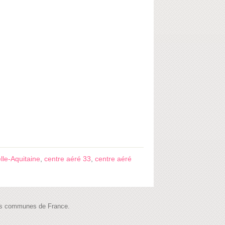
lle-Aquitaine
,
centre aéré 33
,
centre aéré
 les communes de France.