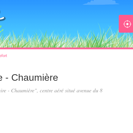
fort
re - Chaumière
aire - Chaumière", centre aéré situé
avenue du 8