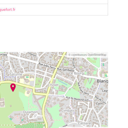
uefort.fr
© contributeurs OpenStreetMap