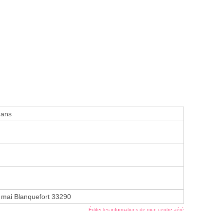
 ans
 mai Blanquefort 33290
Éditer les informations de mon centre aéré