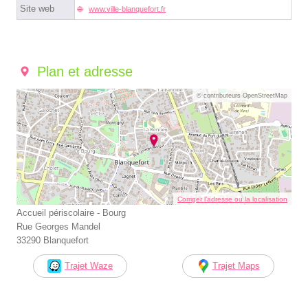
Site web
www.ville-blanquefort.fr
Plan et adresse
© contributeurs OpenStreetMap
Corriger l’adresse ou la localisation
Accueil périscolaire - Bourg
Rue Georges Mandel
33290 Blanquefort
Trajet Waze
Trajet Maps