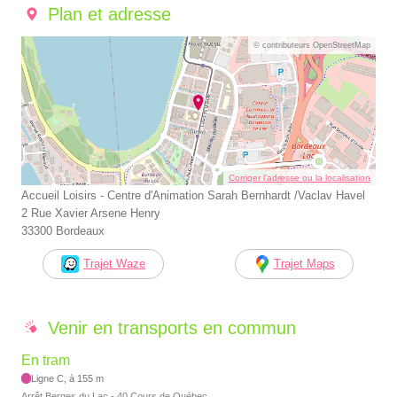
Plan et adresse
© contributeurs OpenStreetMap
Corriger l’adresse ou la localisation
Accueil Loisirs - Centre d'Animation Sarah Bernhardt /Vaclav Havel
2 Rue Xavier Arsene Henry
33300 Bordeaux
Trajet Waze
Trajet Maps
Venir en transports en commun
En tram
Ligne C, à 155 m
Arrêt Berges du Lac - 40 Cours de Québec