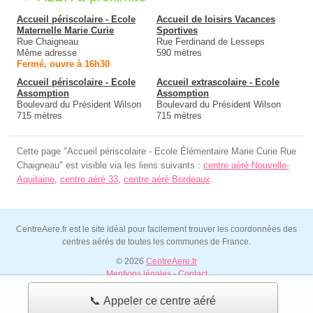
Accueil périscolaire - Ecole
Accueil de loisirs Vacances
Maternelle Marie Curie
Sportives
Rue Chaigneau
Rue Ferdinand de Lesseps
Même adresse
590 mètres
Fermé, ouvre à 16h30
Accueil périscolaire - Ecole
Accueil extrascolaire - Ecole
Assomption
Assomption
Boulevard du Président Wilson
Boulevard du Président Wilson
715 mètres
715 mètres
Cette page "Accueil périscolaire - Ecole Élémentaire Marie Curie Rue
Chaigneau" est visible via les liens suivants :
centre aéré Nouvelle-
Aquitaine
,
centre aéré 33
,
centre aéré Bordeaux
.
CentreAere.fr est le site idéal pour facilement trouver les coordonnées des
centres aérés de toutes les communes de France.
© 2026
CentreAere.fr
Mentions légales
-
Contact
📞 Appeler ce centre aéré