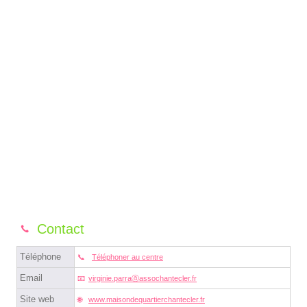
Contact
Téléphone
Téléphoner au centre
Email
virginie.parraⓐassochantecler.fr
Site web
www.maisondequartierchantecler.fr