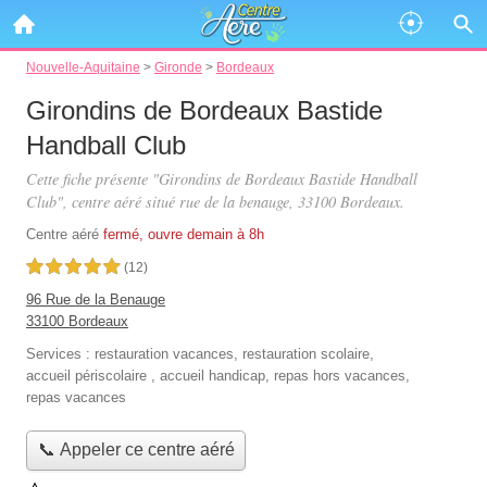
Nouvelle-Aquitaine
>
Gironde
>
Bordeaux
Girondins de Bordeaux Bastide
Handball Club
Cette fiche présente "Girondins de Bordeaux Bastide Handball
Club", centre aéré situé
rue de la benauge
, 33100 Bordeaux.
Centre aéré
fermé, ouvre demain à 8h
5,0 étoiles sur 5
(12)
96 Rue de la Benauge
33100 Bordeaux
Services :
restauration vacances
,
restauration scolaire
,
accueil périscolaire
,
accueil handicap
,
repas hors vacances
,
repas vacances
📞 Appeler ce centre aéré