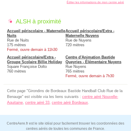
Éditer les informations de mon centre aéré
ALSH à proximité
Accueil périscolaire - Maternelle
Accueil périscolaire/Extra -
Nuits
Maternelle Nuyens
Rue de Nuits
Rue de Nuyens
175 mètres
720 mètres
Fermé, ouvre demain à 11h30
Accueil périscolaire/Extra -
Centre d'Animation Bastide
Groupe Scolaire Billie Holiday
Queyries - Élémentaire Nuyens
Square Françoise Dolto
Rue Nuyens
760 mètres
765 mètres
Fermé, ouvre demain à 7h30
Cette page "Girondins de Bordeaux Bastide Handball Club Rue de la
Benauge" est visible via les liens suivants :
centre aéré Nouvelle-
Aquitaine
,
centre aéré 33
,
centre aéré Bordeaux
.
CentreAere.fr est le site idéal pour facilement trouver les coordonnées des
centres aérés de toutes les communes de France.