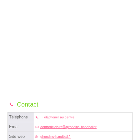
Contact
Téléphone
Téléphoner au centre
Email
centredeloisirsⓐgirondins-handball.fr
Site web
girondins-handball.fr