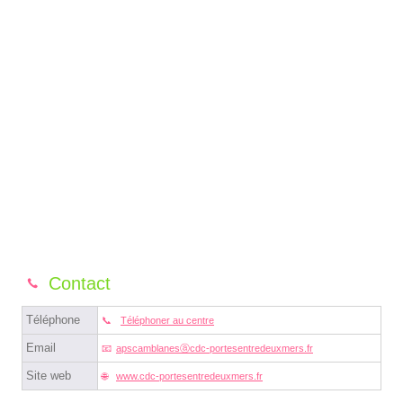
Contact
Téléphone
Téléphoner au centre
Email
apscamblanesⓐcdc-portesentredeuxmers.fr
Site web
www.cdc-portesentredeuxmers.fr