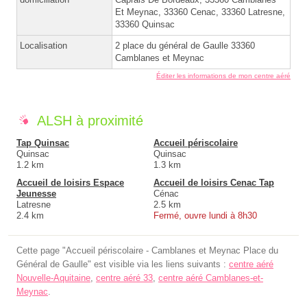
Et Meynac, 33360 Cenac, 33360 Latresne,
33360 Quinsac
Localisation
2 place du général de Gaulle 33360
Camblanes et Meynac
Éditer les informations de mon centre aéré
ALSH à proximité
Tap Quinsac
Accueil périscolaire
Quinsac
Quinsac
1.2 km
1.3 km
Accueil de loisirs Espace
Accueil de loisirs Cenac Tap
Jeunesse
Cénac
Latresne
2.5 km
2.4 km
Fermé, ouvre lundi à 8h30
Cette page "Accueil périscolaire - Camblanes et Meynac Place du
Général de Gaulle" est visible via les liens suivants :
centre aéré
Nouvelle-Aquitaine
,
centre aéré 33
,
centre aéré Camblanes-et-
Meynac
.