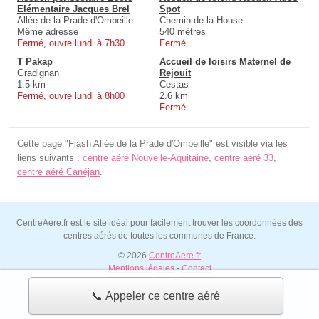
Elémentaire Jacques Brel
Spot
Allée de la Prade d'Ombeille
Chemin de la House
Même adresse
540 mètres
Fermé, ouvre lundi à 7h30
Fermé
T Pakap
Accueil de loisirs Maternel de
Gradignan
Rejouit
1.5 km
Cestas
Fermé, ouvre lundi à 8h00
2.6 km
Fermé
Cette page "Flash Allée de la Prade d'Ombeille" est visible via les
liens suivants :
centre aéré Nouvelle-Aquitaine
,
centre aéré 33
,
centre aéré Canéjan
.
CentreAere.fr est le site idéal pour facilement trouver les coordonnées des
centres aérés de toutes les communes de France.
© 2026
CentreAere.fr
Mentions légales
-
Contact
📞 Appeler ce centre aéré