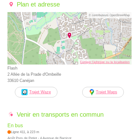
Plan et adresse
© contributeurs OpenStreetMap
Corriger l’adresse ou la localisation
Flash
2 Allée de la Prade d'Ombeille
33610 Canéjan
Trajet Waze
Trajet Maps
Venir en transports en commun
En bus
Ligne 411, à 223 m
Arrêt Pres de Petiot - 4 Avenue de Barricot