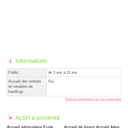
Informations
Public
de 3 ans à 11 ans
Accueil des enfants
Oui
en situation de
handicap
Éditer les informations de mon centre aéré
ALSH à proximité
Accueil périscolaire Ecole
Accueil de loisirs Accueil Ados