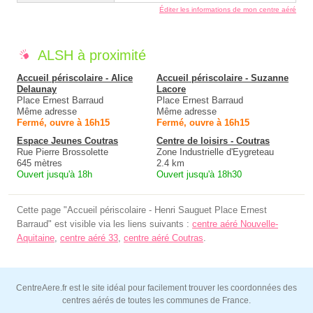
Éditer les informations de mon centre aéré
ALSH à proximité
Accueil périscolaire - Alice
Accueil périscolaire - Suzanne
Delaunay
Lacore
Place Ernest Barraud
Place Ernest Barraud
Même adresse
Même adresse
Fermé, ouvre à 16h15
Fermé, ouvre à 16h15
Espace Jeunes Coutras
Centre de loisirs - Coutras
Rue Pierre Brossolette
Zone Industrielle d'Eygreteau
645 mètres
2.4 km
Ouvert jusqu'à 18h
Ouvert jusqu'à 18h30
Cette page "Accueil périscolaire - Henri Sauguet Place Ernest
Barraud" est visible via les liens suivants :
centre aéré Nouvelle-
Aquitaine
,
centre aéré 33
,
centre aéré Coutras
.
CentreAere.fr est le site idéal pour facilement trouver les coordonnées des
centres aérés de toutes les communes de France.