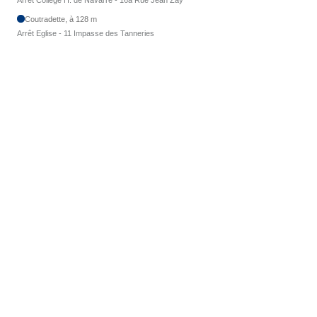
Arrêt Collège H. de Navarre - 16a Rue Jean Zay
Coutradette, à 128 m
Arrêt Eglise - 11 Impasse des Tanneries