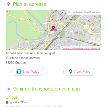
Plan et adresse
© contributeurs OpenStreetMap
Corriger l’adresse ou la localisation
Accueil périscolaire - Henri Sauguet
19 Place Ernest Barraud
33230 Coutras
Trajet Waze
Trajet Maps
Venir en transports en commun
En bus
Ligne 8, à 749 m