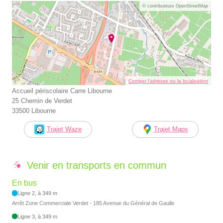
© contributeurs OpenStreetMap
Corriger l’adresse ou la localisation
Accueil périscolaire Carre Libourne
25 Chemin de Verdet
33500 Libourne
Trajet Waze
Trajet Maps
Venir en transports en commun
En bus
Ligne 2, à 349 m
Arrêt Zone Commerciale Verdet - 185 Avenue du Général de Gaulle
Ligne 3, à 349 m