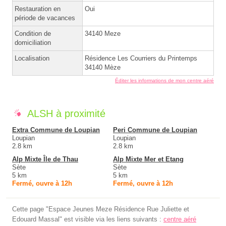
Restauration en
Oui
période de vacances
Condition de
34140 Meze
domiciliation
Localisation
Résidence Les Courriers du Printemps
34140 Mèze
Éditer les informations de mon centre aéré
ALSH à proximité
Extra Commune de Loupian
Peri Commune de Loupian
Loupian
Loupian
2.8 km
2.8 km
Alp Mixte Île de Thau
Alp Mixte Mer et Etang
Sète
Sète
5 km
5 km
Fermé, ouvre à 12h
Fermé, ouvre à 12h
Cette page "Espace Jeunes Meze Résidence Rue Juliette et
Edouard Massal" est visible via les liens suivants :
centre aéré