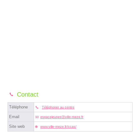
Contact
Téléphone
Téléphoner au centre
Email
espacejeunesⓐville-meze.fr
Site web
www.ville-meze.fr/ccas/