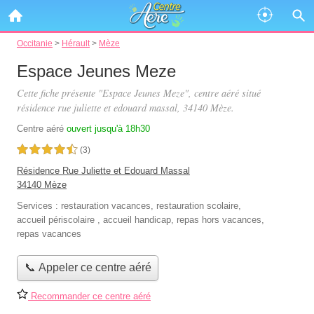
Occitanie
>
Hérault
>
Mèze
Espace Jeunes Meze
Cette fiche présente "Espace Jeunes Meze", centre aéré situé
résidence rue juliette et edouard massal
, 34140 Mèze.
Centre aéré
ouvert jusqu'à 18h30
4,5 étoiles sur 5
(3)
Résidence Rue Juliette et Edouard Massal
34140 Mèze
Services :
restauration vacances
,
restauration scolaire
,
accueil périscolaire
,
accueil handicap
,
repas hors vacances
,
repas vacances
📞 Appeler ce centre aéré
Recommander ce centre aéré