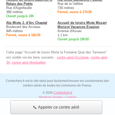
Relais des Petits
Rue de la Valfère
Rue d'Aigrefeuille
730 mètres
380 mètres
Fermé, ouvre à 17h30
Ouvert jusqu'à 18h
Alp Mixte J. d'Arc Chaptal
Accueil de loisirs Mixte Mozart
Boulevard des Arceaux
Morizot Vacances Evasion
945 mètres
Avenue d'Assas
Fermé, ouvre à 16h30
1.1 km
Ouvert jusqu'à 18h30
Cette page "Accueil de loisirs Mixte la Fontaine Quai des Tanneurs"
est visible via les liens suivants :
centre aéré Occitanie
,
centre aéré
34
,
centre aéré Montpellier
.
CentreAere.fr est le site idéal pour facilement trouver les coordonnées des
centres aérés de toutes les communes de France.
© 2026
CentreAere.fr
Mentions légales
-
Contact
📞 Appeler ce centre aéré