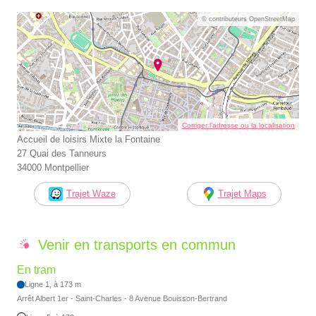
© contributeurs OpenStreetMap
Corriger l’adresse ou la localisation
Accueil de loisirs Mixte la Fontaine
27 Quai des Tanneurs
34000 Montpellier
Trajet Waze
Trajet Maps
Venir en transports en commun
En tram
Ligne 1, à 173 m
Arrêt Albert 1er - Saint-Charles - 8 Avenue Bouisson-Bertrand