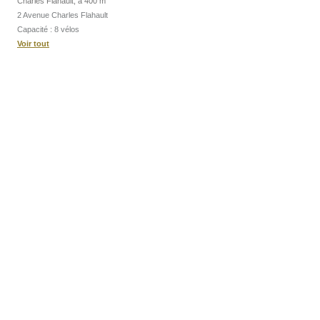
Charles Flahault, à 400 m
2 Avenue Charles Flahault
Capacité : 8 vélos
Voir tout