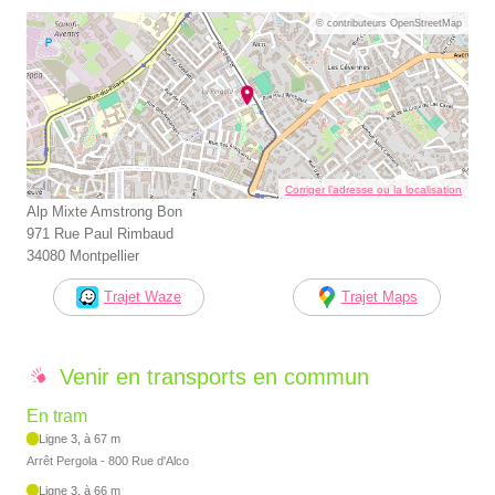
© contributeurs OpenStreetMap
Corriger l’adresse ou la localisation
Alp Mixte Amstrong Bon
971 Rue Paul Rimbaud
34080 Montpellier
Trajet Waze
Trajet Maps
Venir en transports en commun
En tram
Ligne 3, à 67 m
Arrêt Pergola - 800 Rue d'Alco
Ligne 3, à 66 m