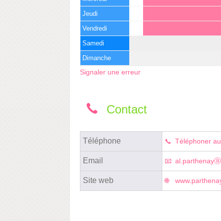
Jeudi
Vendredi
Samedi
Dimanche
Signaler une erreur
Contact
Téléphone
Téléphoner au
Email
al.parthenayⓐf
Site web
www.parthenay