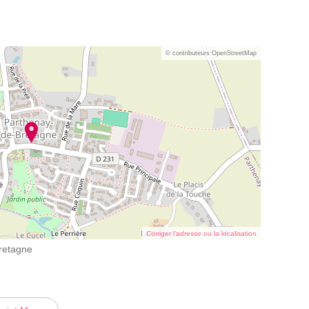
© contributeurs OpenStreetMap
Corriger l’adresse ou la localisation
Bretagne