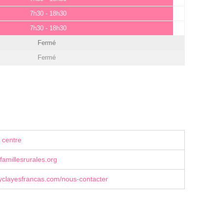
7h30 - 18h30
7h30 - 18h30
Fermé
Fermé
 centre
amillesrurales.org
clayesfrancas.com/nous-contacter