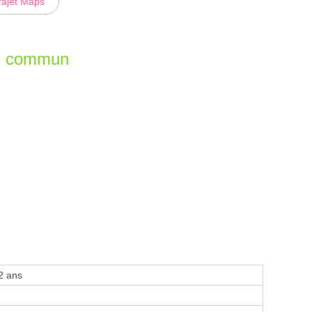
rajet Maps
en commun
2 ans